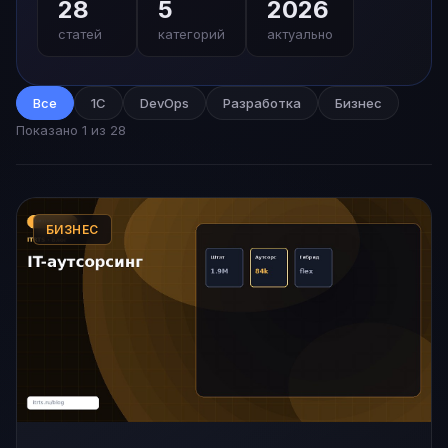
28
5
2026
статей
категорий
актуально
Все
1С
DevOps
Разработка
Бизнес
Показано 1 из 28
БИЗНЕС