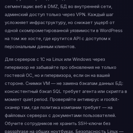
сегментации: веб в DMZ, БД во внутренней сети,
админский доступ только через VPN. Каждый шаг
усложняет инфраструктуру, но снижает ущерб от
одной скомпрометированной уязвимости в WordPress
на том же хосте, где крутится API с доступом к
персональным данным клиентов.
Для серверов с 1С на Linux или Windows через
гипервизор не забывайте про обновления не только
гостевой ОС, но и гипервизора, если он на вашей
стороне. Снимки VM — не замена бэкапам данных БД:
консистентный бэкап SQL требует агента или скрипта в
момент quiet period. Проверяйте антивирус и rootkit-
сканер там, где политика компании требует — на
файловых серверах с документами пользователей.
Обучите сотрудников не хранить SSH-ключи без
passphrase на общих ноутбуках. Безопасность Linux —