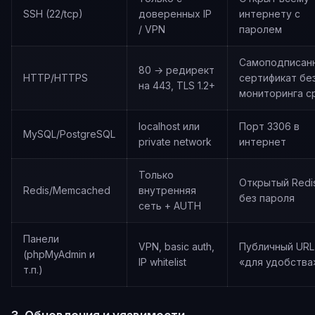
SSH (22/tcp)
доверенных IP
интернету с
/ VPN
паролем
Самоподписан
80 → редирект
HTTP/HTTPS
сертификат бе
на 443, TLS 1.2+
мониторинга с
localhost или
Порт 3306 в
MySQL/PostgreSQL
private network
интернет
Только
Открытый Redi
Redis/Memcached
внутренняя
без пароля
сеть + AUTH
Панели
VPN, basic auth,
Публичный URL
(phpMyAdmin и
IP whitelist
«для удобства
т.п.)