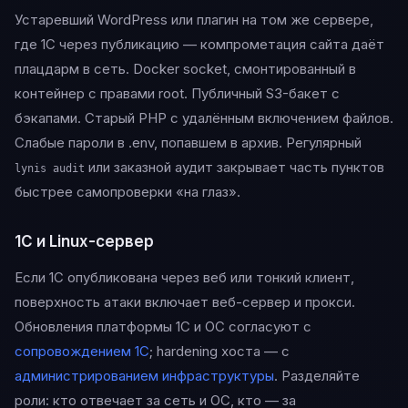
Устаревший WordPress или плагин на том же сервере,
где 1С через публикацию — компрометация сайта даёт
плацдарм в сеть. Docker socket, смонтированный в
контейнер с правами root. Публичный S3-бакет с
бэкапами. Старый PHP с удалённым включением файлов.
Слабые пароли в .env, попавшем в архив. Регулярный
или заказной аудит закрывает часть пунктов
lynis audit
быстрее самопроверки «на глаз».
1С и Linux-сервер
Если 1С опубликована через веб или тонкий клиент,
поверхность атаки включает веб-сервер и прокси.
Обновления платформы 1С и ОС согласуют с
сопровождением 1С
; hardening хоста — с
администрированием инфраструктуры
. Разделяйте
роли: кто отвечает за сеть и ОС, кто — за