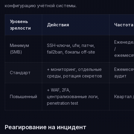
конфигурацию учётной системы.
Уровень
Действия
Частота
зрелости
Еженеде
Минимум
SSH-ключи, ufw, патчи,
/
(SMB)
fail2ban, бэкапы off-site
ежемеся
+ мониторинг, отдельные
Ежемеся
Стандарт
среды, ротация секретов
аудит
+ WAF, 2FA,
Повышенный
централизованные логи,
Квартал 
penetration test
Реагирование на инцидент