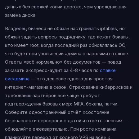
данных без свежей копии дороже, чем упреждающая
замена диска.
Владелец бизнеса не обязан настраивать iptables, но
обязан задать вопросы подрядчику: где лежат бэкапы,
кто имеет root, когда последний раз обновлялась ОС,
что будет при увольнении админа с паролями в голове.
Ответы «всё нормально» без документов — повод
заказать экспресс-аудит за 4–8 часов по
ставке
сисадмина
— это дешевле одного дня простоя
интернет-магазина в сезон. Страхование киберрисков и
требования партнёров всё чаще требуют
подтверждения базовых мер: MFA, бэкапы, патчи.
Соберите одностраничный отчёт «состояние
безопасности серверов» с датой и ответственным —
обновляйте ежеквартально. При росте компании
планируйте переход от «одного VPS на всё» к